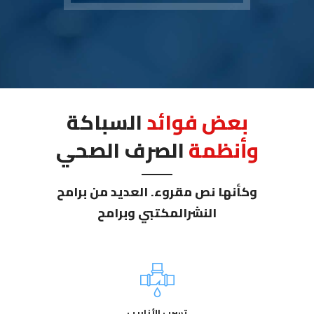
بعض فوائد
السباكة
وأنظمة
الصرف الصحي
وكأنها نص مقروء. العديد من برامح
النشرالمكتبي وبرامح
تسرب الأنابيب