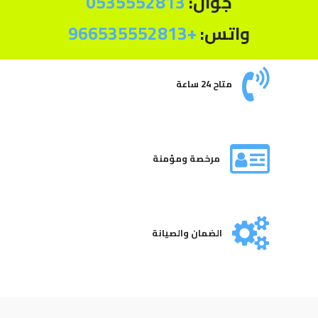
جوال:
0535552813
واتس:
+966535552813
متاح 24 ساعة
مرخصة ومؤمنة
الضمان والصيانة