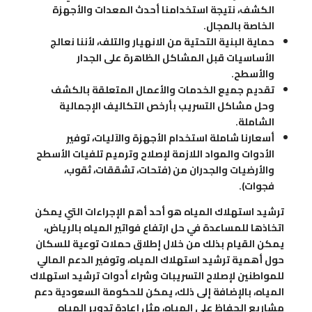
الكشف، نتيجة استخدامنا أحدث المعدات والأجهزة
الخاصة بالمجال.
حماية البنية التحتية من الانهيار والتلف، لأننا نعالج
الأساسيات قبل المشاكل الظاهرة على الجدار
والأسطح.
تقديم جميع الخدمات والأعمال المتعلقة بالكشف
وحل مشاكل التسريب بأرخص التكاليف الإجمالية
الشاملة.
أسعارنا شاملة استخدام الأجهزة والآليات، توفير
الأدوات والمواد اللازمة لإصلاح وترميم تلفيات الأسطح
والأرضيات والجدران من (فتحات، تشققات، ثقوب،
فجوات).
ترشيد استهلاك المياه هو أحد أهم الإجراءات التي يمكن
اتخاذها للمساعدة في حل ارتفاع فواتير المياه بالرياض،
يمكن القيام بذلك من خلال إطلاق حملات توعية للسكان
حول أهمية ترشيد استهلاك المياه، وتوفير الدعم المالي
للمواطنين لإصلاح التسريبات وشراء أدوات ترشيد استهلاك
المياه، بالإضافة إلى ذلك، يمكن للحكومة السعودية دعم
مشاريع الحفاظ على المياه، مثل إعادة تدوير المياه