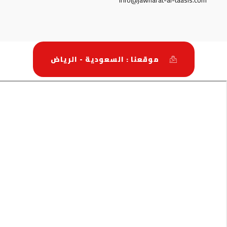
info@jawharat-al-taasis.com
موقعنا : السعودية - الرياض