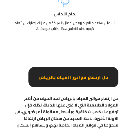
لحام النحاس
أنت على استعداد للقيام ببعض أعمال السباكة في منزلك، وعليك أن تتعلم
كيفية لحام النحاس هذا الكتاب هو بمثابة.
حل ارتفاع فواتير المياه بالرياض
حل ارتفاع فواتير المياه بالرياض تعد المياه من أهم
الموارد الطبيعية التي لا غنى عنها للحياة، لذلك فإن
توفيرها بكميات كافية وبأسعار معقولة أمر ضروري، في
الآونة الأخيرة، لاحظ العديد من سكان الرياض ارتفاعًا
ملحوظًا في فواتير المياه الخاصة بهم، ويساهم السكان