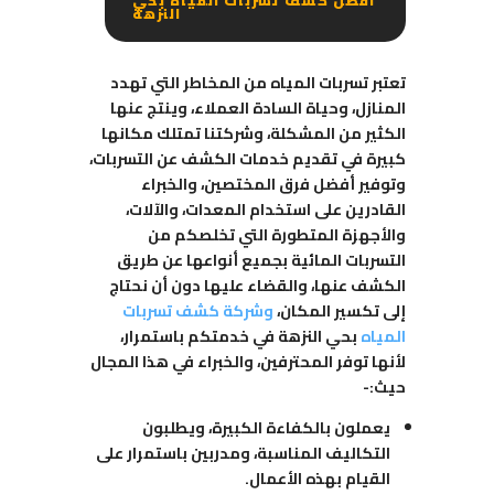
افضل كشف تسربات المياه بحي
النزهة
تعتبر تسربات المياه من المخاطر التي تهدد
المنازل، وحياة السادة العملاء، وينتج عنها
الكثير من المشكلة، وشركتنا تمتلك مكانها
كبيرة في تقديم خدمات الكشف عن التسربات،
وتوفير أفضل فرق المختصين، والخبراء
القادرين على استخدام المعدات، والآلات،
والأجهزة المتطورة التي تخلصكم من
التسربات المائية بجميع أنواعها عن طريق
الكشف عنها، والقضاء عليها دون أن نحتاج
إلى تكسير المكان،
وشركة كشف تسربات
المياه
بحي النزهة في خدمتكم باستمرار،
لأنها توفر المحترفين، والخبراء في هذا المجال
حيث:-
يعملون بالكفاءة الكبيرة، ويطلبون
التكاليف المناسبة، ومدربين باستمرار على
القيام بهذه الأعمال.