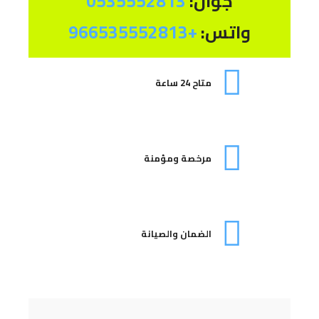
جوال:
0535552813
واتس:
+966535552813
متاح 24 ساعة
مرخصة ومؤمنة
الضمان والصيانة