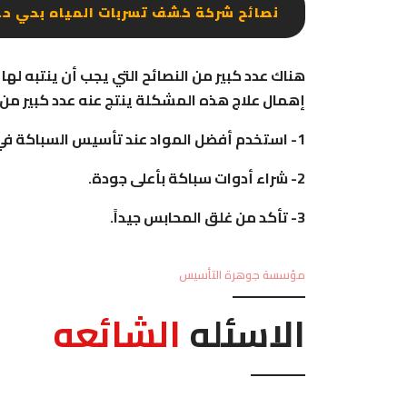
نصائح شركة كشف تسربات المياه بحي ح
هناك عدد كبير من النصائح التي يجب أن ينتبه له
إهمال علاج هذه المشكلة ينتج عنه عدد كبير من 
1- استخدم أفضل المواد عند تأسيس السباكة في المكان.
2- شراء أدوات سباكة بأعلى جودة.
3- تأكد من غلق المحابس جيداً.
مؤسسة جوهرة التأسيس
الاسئله
الشائعه