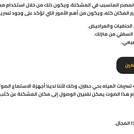
المصدر المتسبب في المشكلة، ويكون ذلك من خلال استخدام مج
 المكان كله، ويكون من أهم الأمور التي تؤكد على وجود تسريب
الحنفيات والمراحيض.
 السفلي من منزلك.
بيعي.
طين
ات المياه بحي حطين، وذلك لأننا لدينا أجهزة الاستماع الصو
دام هذا الصوت يمكن لفنيين الوصول إلى مكان المشكلة عن كثب قب
 المجال.