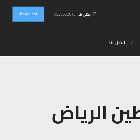
احجز موعدًا
اتصل بنا:
0535552813
اتصل بنا
ين الرياض