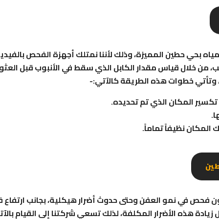
ه بحي حطين المميزة، وذلك لأننا نمتلك أجهزة الفحص بالفيديو
يب، من خلال قياس مقدار الكابل الذي سقط في الأنبوب قبل العث
 وتأتي خطوات هذه الطريقة كالآتي:-
تكسير المكان الذي تم تحديده.
ا.
 المكان نظيفاً تماماً.
ين
 فحص في نمو العفن وحتى حدوث أضرار هيكلية، بجانب ارتفاع فوا
ادة هذه الأضرار المكلفة، لذلك تسعي شركتنا إلى القيام بالآت