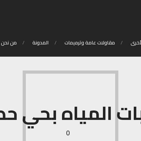
أخرى
مقاولات عامة وترميمات
المدونة
من نحن
 المياه بحي حط
0