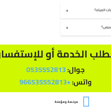
ت المياه؟
أسيس؟
طلب الخدمة أو للإستفسار
جوال:
0535552813
واتس:
+966535552813
مرخصة ومؤمنة